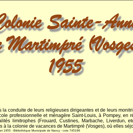
us la conduite de leurs religieuses dirigeantes et de leurs monitri
'école professionnelle et ménagère Saint-Louis, à Pompey, en r
ités limitrophes (Frouard, Custines, Marbache, Liverdun, etc
 à la colonie de vacances de Martimpré (Vosges), où elles séj
illet 1955 - Bibliothèque Municipale de Nancy - cote 745196