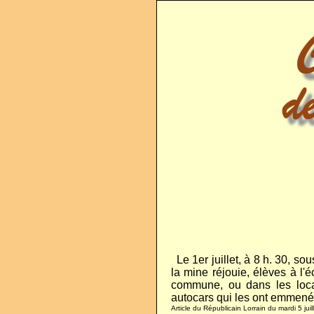
..
Le 1er juillet, à 8 h. 30, so
la mine réjouie, élèves à l
commune, ou dans les local
autocars qui les ont emmenés
Article du Républicain Lorrain du mardi 5 ju