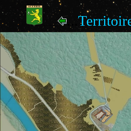
...
Territoi
............