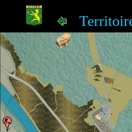
...
Territoi
............