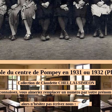
école du centre de Pompey en 1931 ou 1932 (
.
Collection de Claudette CHELLAI-SIMEON
.
connaissez, vous aimeriez remplacer un numéro par votre prénom 
.
alors n'hésitez pas écrivez nous :