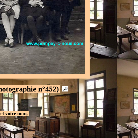
Photographie n°452)
.
et votre nom,
.