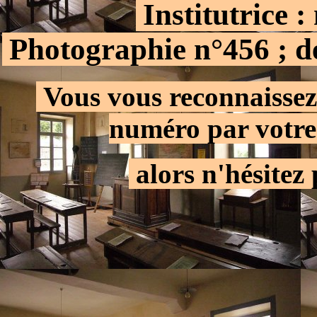
Institutrice 
.
Photographie n°456 ; 
.
.
Vous vous reconnaissez
numéro par votre
.
alors n'hésitez 