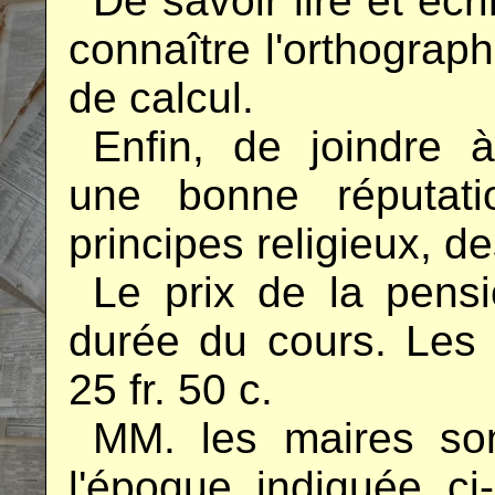
..
De savoir lire et écr
connaître l'orthograp
de calcul.
..
Enfin, de joindre à 
une bonne réputati
principes religieux, 
..
Le prix de la pensi
durée du cours. Les 
25 fr. 50 c.
..
MM. les maires son
l'époque indiquée c