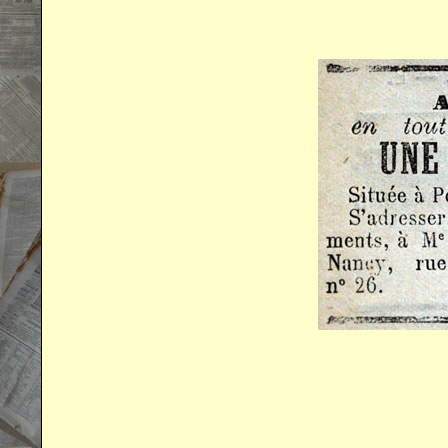
.
.
.