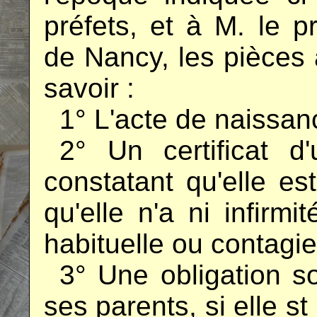
préfets, et à M. le p
de Nancy, les pièces 
savoir :
..
1° L'acte de naissan
..
2° Un certificat 
constatant qu'elle es
qu'elle n'a ni infirmi
habituelle ou contagie
..
3° Une obligation so
ses parents, si elle s