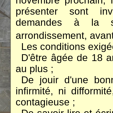
novembre prochain, l
présenter sont in
demandes à la so
arrondissement, avant
..
Les conditions exigé
..
D'être âgée de 18 a
au plus ;
..
De jouir d'une bon
infirmité, ni difformi
contagieuse ;