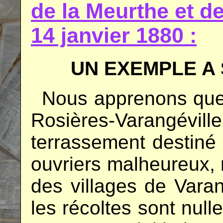
de la Meurthe et 
14 janvier 1880 :
UN EXEMPLE A 
..
Nous apprenons que 
Rosières-Varangévill
terrassement destiné
ouvriers malheureux, 
des villages de Vara
les récoltes sont null