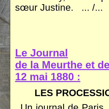
sœur Justine.
..
... /...
.
.
Le Journal
de la Meurthe et 
12 mai 1880 :
LES PROCESSI
..
Un journal de Paris,