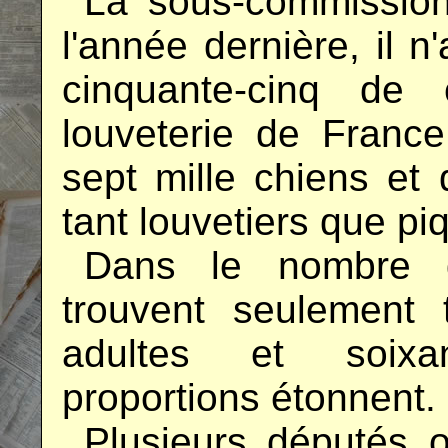
..
La sous-commission
l'année dernière, il n
cinquante-cinq de 
louveterie de Franc
sept mille chiens et
tant louvetiers que pi
..
Dans le nombre d
trouvent seulement t
adultes et soixa
proportions étonnent.
..
Plusieurs députés 