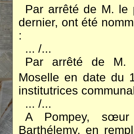
..
Par arrêté de M. le
dernier, ont été nom
:
..
... /...
..
Par arrêté de M. 
Moselle en date du 
institutrices communal
..
... /...
..
A Pompey, sœur 
Barthélemy, en remp