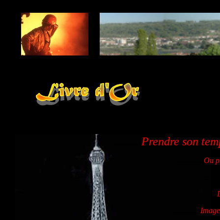
..
.....................................
..............................................................................................
Prendre son temp
.
..............
...............
Ou pr
.........
L
...............
Images