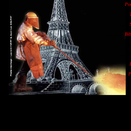
Pom
.........
...............
Bib
............
..........
.................
...
. . .
. . . . . .
.
P