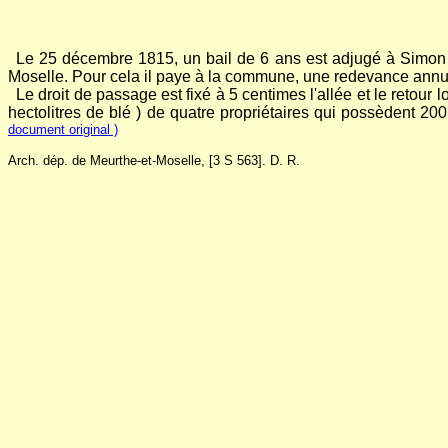
..
Le 25 décembre 1815, un bail de 6 ans est adjugé à Simon Jo
Moselle. Pour cela il paye à la commune, une redevance annuell
..
Le droit de passage est fixé à 5 centimes l'allée et le retou
hectolitres de blé ) de quatre propriétaires qui possèdent 2
document original )
Arch. dép. de Meurthe-et-Moselle, [3 S 563]. D. R.