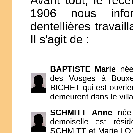
Avant tout, le re
1906 nous inf
dentellières travail
Il s'agit de :
BAPTISTE
Marie
née
des Vosges à Bouxer
BICHET qui est ouvrier à
demeurent dans le vill
SCHMITT
Anne
née
demoiselle est rési
SCHMITT et Marie LO