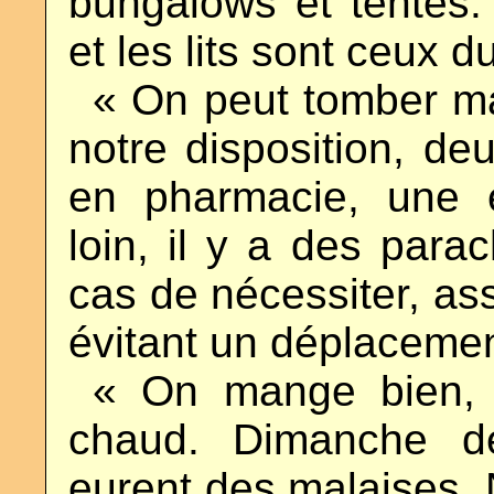
bungalows et tentes
et les lits sont ceux d
..
« On peut tomber ma
notre disposition, de
en pharmacie, une é
loin, il y a des parac
cas de nécessiter, as
évitant un déplacemen
..
« On mange bien, o
chaud. Dimanche de
eurent des malaises. N