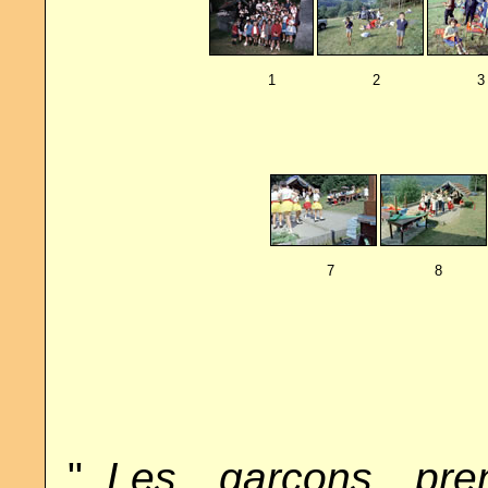
1
2
3
7
8
"
..
Les garçons pre