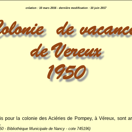
création : 10 mars 2016 - dernière modification : 10 juin 2017
s pour la colonie des Aciéries de Pompey, à Véreux, sont ar
.
950
- Bibliothèque Municipale de Nancy - cote 745196
)