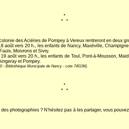
*
*
...
*
a colonie des Aciéries de Pompey à Vereux rentreront en deux gro
18 août vers 20 h., les enfants de Nancy, Maxéville, Champign
Faulx, Moivrons et Sivry.
9 août vers 20 h., les enfants de Toul, Pont-à-Mousson, Maidiè
 Aingeray et Pompey.
50
- Bibliothèque Municipale de Nancy - cote 745196
)
*
*
...
*
s photographies ? N'hésitez pas à les partager, vous pouvez 