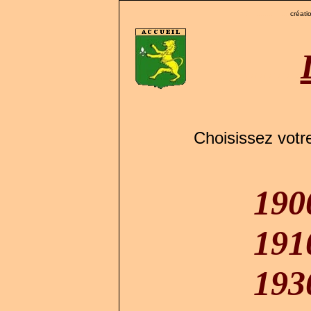
.....................
créatio
......
Choisissez votr
190
191
193