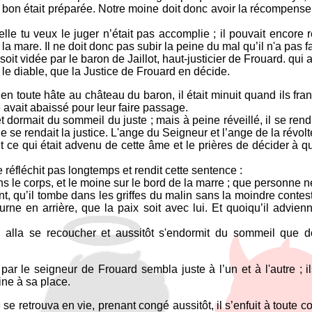
on était préparée. Notre moine doit donc avoir la récompense du
lle tu veux le juger n’était pas accomplie ; il pouvait encore r
la mare. Il ne doit donc pas subir la peine du mal qu’il n'a pas fa
oit vidée par le baron de Jaillot, haut-justicier de Frouard. qui 
 le diable, que la Justice de Frouard en décide.
 en toute hâte au château du baron, il était minuit quand ils fran
 avait abaissé pour leur faire passage.
 et dormait du sommeil du juste ; mais à peine réveillé, il se ren
 se rendait la justice. L'ange du Seigneur et l’ange de la révolte
out ce qui était advenu de cette âme et le prières de décider à q
e réfléchit pas longtemps et rendit cette sentence :
 le corps, et le moine sur le bord de la marre ; que personne n
ant, qu’il tombe dans les griffes du malin sans la moindre contest
ourne en arrière, que la paix soit avec lui. Et quoiqu’il advie
, alla se recoucher et aussitôt s'endormit du sommeil que 
ar le seigneur de Frouard sembla juste à l’un et à l'autre ; i
ine à sa place.
 se retrouva en vie, prenant congé aussitôt, il s’enfuit à toute c