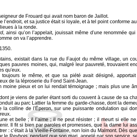
n seigneur de Frouard qui avait nom baron de Jaillot.
 de l’endroit, et sa justice était si loyale, et à tel point conforme a
lieues à la ronde.
rd
, ainsi qu’on l’appelait, jouissait même d'une renommée qui
omme on va l’apprendre.
 1350.
tains, existait dans la rue du Faujot du même village, un co
ques pauvres moines, qui, malgré leur pauvreté, trouvaient en
es qu'eux.
t, toujours le même, et que sa piété avait désigné, apportai
eux de la léproserie du Fond Saint-Jean.
un moine pieux et on lui rendait témoignage ; mais plus une âm
 dont je viens de parler étant sorti du couvent à cause de sa ch
onduit au parc Lattier la femme du garde-chasse, dont la demeur
 la colline de l'Éperon, sur une puissante ondulation qui dom
reux.
e et belle ; il l’aime ; il ne peut résister ; il meurt si elle ne
tenir. Il fit si bien par paroles et promesses, que la dame lui as
trer : c’était à la Vieille-Fontaine, non loin du Malmont. Dès que 
ar le Reybois, pendant que son mari, appelé par son service, se 