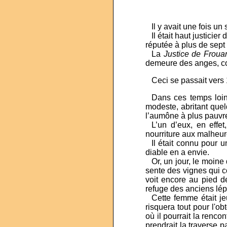
...
Il y avait une fois u
...
Il était haut justicier
réputée à plus de sept 
...
La
Justice de Froua
demeure des anges, c
...
Ceci se passait vers
...
Dans ces temps loin
modeste, abritant quel
l’aumône à plus pauvr
...
L’un d’eux, en effe
nourriture aux malheur
...
Il était connu pour 
diable en a envie.
...
Or, un jour, le moine
sente des vignes qui c
voit encore au pied de
refuge des anciens lép
...
Cette femme était jeun
risquera tout pour l'ob
où il pourrait la rencon
prendrait la traverse p