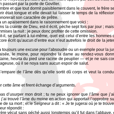
n passant par la porte de Goviller.
ombre et que tout dormit paisiblement dans le couvent, le frère se
r était longue et elle devait lui laisser le temps de la réflexion s
norerait son caractère de prêtre.
 un apaisement dans le raisonnement que voici :
 la crainte de Dieu, est-il écrit, pèche sept fois par jour ; mais
mmises la nuit : je peux donc profiter de cette omission.
tait-il, se parlant à lui-même, quel est celui d’entre les hommes 
ncore écrit qu'aucun d’entre eux n’eut autrefois le droit de la je
a toujours une excuse pour l'absoudre ou un exemple pour la just
aisée, le moine, pour rejoindre la dame au rendez-vous donn
taine, heurta du pied une racine de peuplier — et je ne sais co
ageuse, où il se noya sans aucun espoir de salut.
s’empare de l’âme dès qu’elle sortit dû corps et veut la condu
ur cette âme et firent échange d’arguments.
 pas d’usurper mon droit ; tu ne peux ignorer que l’âme que j’
or j’ai trouvé l’âme du moine en action qui apportait l’opprobre
 de sa mort ; et le Seigneur a dit : « Je te jugerai où je te trouve
eur répondit :
frère vécut sans péché aussi longtemps qu’il fut dans l'abbaye, 