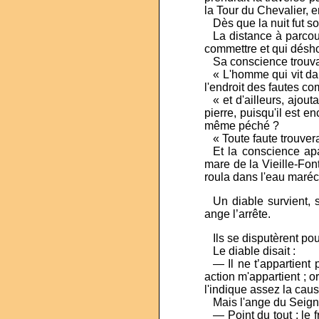
la Tour du Chevalier, e
...
Dès que la nuit fut s
...
La distance à parcouri
commettre et qui désho
...
Sa conscience trouva
...
« L'homme qui vit dans
l'endroit des fautes co
...
« et d'ailleurs, ajou
pierre, puisqu'il est e
même péché ?
...
« Toute faute trouver
...
Et la conscience ap
mare de la Vieille-Fon
roula dans l'eau maréc
...
Un diable survient, 
ange l’arrête.
...
Ils se disputèrent po
...
Le diable disait :
...
— Il ne t’appartient
action m'appartient ; 
l'indique assez la cause
...
Mais l'ange du Seign
...
— Point du tout ; le 