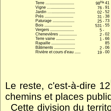
Ha
Terre ….........................
41
98
Vigne …........................
91
76 -
Jardin …........................
52
02 -
Près .............................
38
31 -
Paturage ......................
73
25 -
Bois ............................
55
531 -
Vergers ........................
5 -
Chenevières ..................
02
2 -
Terre vaine ...................
66
1 -
Rapaille ........................
85
Bâtiments .....................
06
2 -
Rivière et cours d'eau ......
00
19 -
Le reste, c'est-à-dire 12
chemins et places publ
..
Cette division du terr