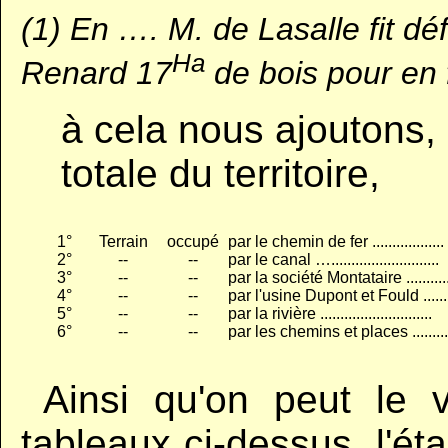
(1) En …. M. de Lasalle fit déf
Ha
Renard 17
de bois pour en f
à cela nous ajoutons, 
totale du territoire,
1°
Terrain
occupé
par le chemin de fer ..................
2°
--
--
par le canal …...........................
3°
--
--
par la société Montataire ..........
4°
--
--
par l'usine Dupont et Fould ......
5°
--
--
par la rivière ............................
6°
--
--
par les chemins et places .........
..
Ainsi qu'on peut le 
tableaux ci-dessus, l'ét