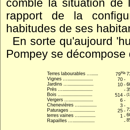
comble la situation de
rapport de la configu
habitudes de ses habita
,,
En sorte qu'aujourd 'hui
Pompey se décompose de
Ha
Terres labourables …......
7
79
Vignes …......................
70 -
Jardins …......................
6
10 -
Près …..........................
3
-
Bois …..........................
(1
514 -
Vergers ….....................
6 -
Chenevières …...............
3 -
7
Paturages …..................
25 -
6
terres vaines …..............
1 -
8
Rapailles …...................
x
-