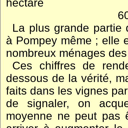
hectare
…................................
60
,,
La plus grande partie
à Pompey même ; elle es
nombreux ménages des 
..
Ces chiffres de rend
dessous de la vérité, ma
faits dans les vignes par
de signaler, on acque
moyenne ne peut pas ê