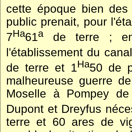
cette époque bien des 
public prenait, pour l'é
Ha
a
7
61
de terre ; en 
l'établissement du canal
Ha
de terre et 1
50 de p
malheureuse guerre de 
Moselle à Pompey de 
Dupont et Dreyfus néces
terre et 60 ares de v