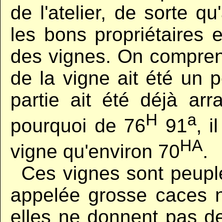
de l'atelier, de sorte qu
les bons propriétaires 
des vignes. On comprend
de la vigne ait été un
partie ait été déjà arr
H
a
pourquoi de 76
91
, i
HA
vigne qu'environ 70
.
..
Ces vignes sont peupl
appelée grosse caces 
elles ne donnent pas d