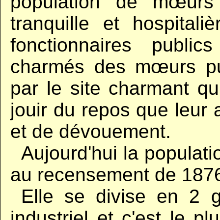
population de mœurs 
tranquille et hospita
fonctionnaires publi
charmés des mœurs pur
par le site charmant qui
jouir du repos que leur a
et de dévouement.
..
Aujourd'hui la populati
au recensement de 187
..
Elle se divise en 2 g
industriel
et c'est le plus