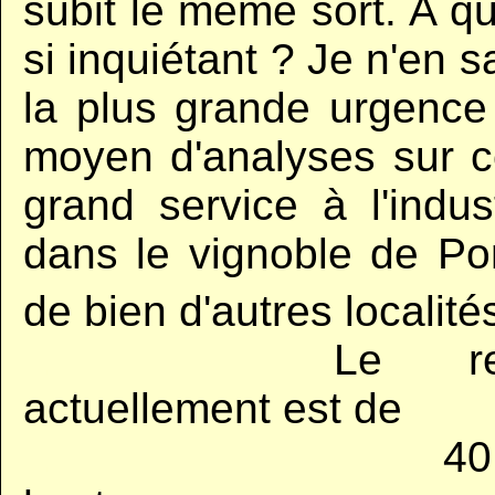
subit le même sort. A qu
si inquiétant ? Je n'en sa
la plus grande urgence
moyen d'analyses sur ce
grand service à l'indus
dans le vignoble de P
de bien d'autres localit
…......................
Le re
actuellement est de
…...............................
40