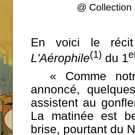
@ Collectio
En voici le réci
(1)
e
L'Aérophile
du 1
...
« Comme notre
annoncé, quelque
assistent au gonf
La matinée est be
brise, pourtant du N