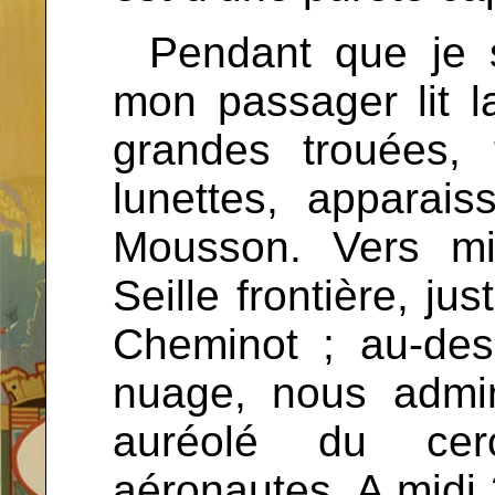
...
Pendant que je s
mon passager lit l
grandes trouées, 
lunettes, apparai
Mousson. Vers mi
Seille frontière, j
Cheminot ; au-de
nuage, nous admir
auréolé du cer
aéronautes. A midi 