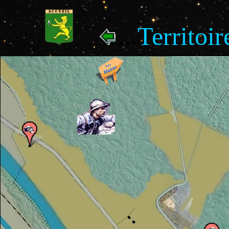
...
Territoi
............