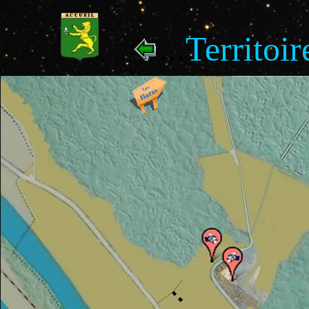
...
Territoi
............