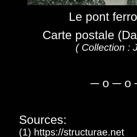
Le pont ferr
Carte postale (Da
( Collection 
─ o ─ o 
Sources:
(1) https://structurae.net