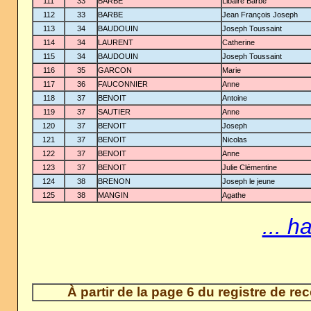
111
33
BARBE
Libaire Barbe
112
33
BARBE
Jean François Joseph
113
34
BAUDOUIN
Joseph Toussaint
114
34
LAURENT
Catherine
115
34
BAUDOUIN
Joseph Toussaint
116
35
GARCON
Marie
117
36
FAUCONNIER
Anne
118
37
BENOIT
Antoine
119
37
SAUTIER
Anne
120
37
BENOIT
Joseph
121
37
BENOIT
Nicolas
122
37
BENOIT
Anne
123
37
BENOIT
Julie Clémentine
124
38
BRENON
Joseph le jeune
125
38
MANGIN
Agathe
... h
À partir de la page 6 du registre de r