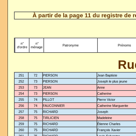
À partir de la page 11 du registre de
n°
-
n°
Patronyme
Prénoms
d'ordre
ménage
Ru
251
72
PIERSON
Jean Baptiste
252
73
PIERSON
Joseph le plus jeune
253
73
JEAN
Anne
254
73
PIERSON
Catherine
255
74
PILLOT
Pierre Victor
256
74
FAUCONNIER
Catherine Marguerite
257
75
RICHARD
Joseph
258
75
TIRLICIEN
Madeleine
259
75
RICHARD
Étienne Charles
260
75
RICHARD
François Xavier
261
75
RICHARD
Louis Sylvestre