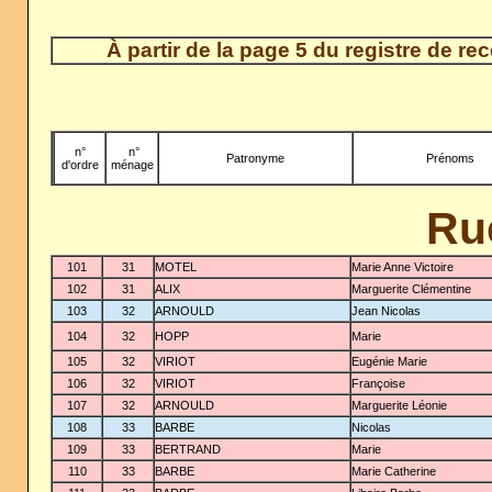
À partir de la page 5 du registre de r
n°
-
n°
Patronyme
Prénoms
d'ordre
ménage
Ru
101
31
MOTEL
Marie Anne Victoire
102
31
ALIX
Marguerite Clémentine
103
32
ARNOULD
Jean Nicolas
104
32
HOPP
Marie
105
32
VIRIOT
Eugénie Marie
106
32
VIRIOT
Françoise
107
32
ARNOULD
Marguerite Léonie
108
33
BARBE
Nicolas
109
33
BERTRAND
Marie
110
33
BARBE
Marie Catherine