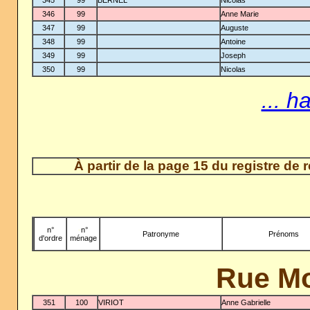
346
99
Anne Marie
347
99
Auguste
348
99
Antoine
349
99
Joseph
350
99
Nicolas
... h
À partir de la page 15 du registre de
n°
-
n°
Patronyme
Prénoms
d'ordre
ménage
Rue M
351
100
VIRIOT
Anne Gabrielle