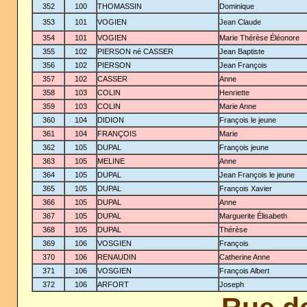
352
100
THOMASSIN
Dominique
353
101
VOGIEN
Jean Claude
354
101
VOGIEN
Marie Thérèse Éléonore
355
102
PIERSON né CASSER
Jean Baptiste
356
102
PIERSON
Jean François
357
102
CASSER
Anne
358
103
COLIN
Henriette
359
103
COLIN
Marie Anne
360
104
DIDION
François le jeune
361
104
FRANÇOIS
Marie
362
105
DUPAL
François jeune
363
105
MELINE
Anne
364
105
DUPAL
Jean François le jeune
365
105
DUPAL
François Xavier
366
105
DUPAL
Anne
367
105
DUPAL
Marguerite Élisabeth
368
105
DUPAL
Thérèse
369
106
VOSGIEN
François
370
106
RENAUDIN
Catherine Anne
371
106
VOSGIEN
François Albert
372
106
ARFORT
Joseph