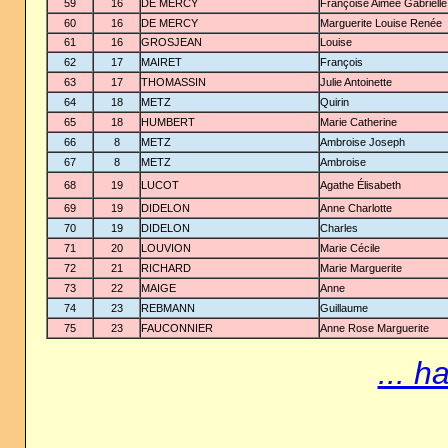
59
16
DE MERCY
Françoise Aimée Gabrielle
60
16
DE MERCY
Marguerite Louise Renée
61
16
GROSJEAN
Louise
62
17
MAIRET
François
63
17
THOMASSIN
Julie Antoinette
64
18
METZ
Quirin
65
18
HUMBERT
Marie Catherine
66
8
METZ
Ambroise Joseph
67
8
METZ
Ambroise
68
19
LUCOT
Agathe Élisabeth
69
19
DIDELON
Anne Charlotte
70
19
DIDELON
Charles
71
20
LOUVION
Marie Cécile
72
21
RICHARD
Marie Marguerite
73
22
MAIGE
Anne
74
23
REBMANN
Guillaume
75
23
FAUCONNIER
Anne Rose Marguerite
... h