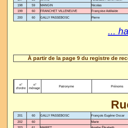
198
59
MANGIN
Nicolas
199
60
FRANCHET VILLENEUVE
Françoise Adélaïde
200
60
GALLY PASSEBOSC
Pierre
... h
À partir de la page 9 du registre de r
n°
-
n°
Patronyme
Prénoms
d'ordre
ménage
Ru
201
60
GALLY PASSEBOSC
François Eugène Oscar
202
60
Marie
203
61
MAIRET
Agathe Élisabeth