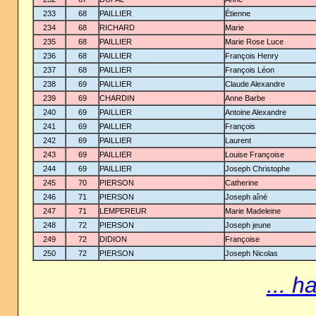
233
68
PAILLIER
Étienne
234
68
RICHARD
Marie
235
68
PAILLIER
Marie Rose Luce
236
68
PAILLIER
François Henry
237
68
PAILLIER
François Léon
238
69
PAILLIER
Claude Alexandre
239
69
CHARDIN
Anne Barbe
240
69
PAILLIER
Antoine Alexandre
241
69
PAILLIER
François
242
69
PAILLIER
Laurent
243
69
PAILLIER
Louise Françoise
244
69
PAILLIER
Joseph Christophe
245
70
PIERSON
Catherine
246
71
PIERSON
Joseph aîné
247
71
LEMPEREUR
Marie Madeleine
248
72
PIERSON
Joseph jeune
249
72
DIDION
Françoise
250
72
PIERSON
Joseph Nicolas
... h