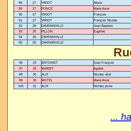
88
27
VIRIOT
Alexis
89
27
PONCE
Marie Anne
90
27
VIRIOT
François
91
27
VIRIOT
François Nicolas
92
28
DAVRAINVILLE
Jean Baptiste
93
28
PILLON
Eugénie
94
28
DAVRAINVILLE
95
28
DAVRAINVILLE
Ru
96
29
ANTOINET
Jean François
97
29
MAIRET
Agathe
98
30
ALIX
Nicolas aîné
99
30
MOTEL
Marie Anne
100
31
ALIX
Nicolas jeune
... h