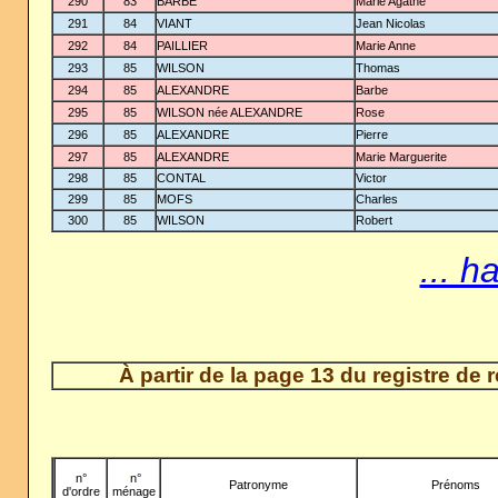
290
83
BARBE
Marie Agathe
291
84
VIANT
Jean Nicolas
292
84
PAILLIER
Marie Anne
293
85
WILSON
Thomas
294
85
ALEXANDRE
Barbe
295
85
WILSON née ALEXANDRE
Rose
296
85
ALEXANDRE
Pierre
297
85
ALEXANDRE
Marie Marguerite
298
85
CONTAL
Victor
299
85
MOFS
Charles
300
85
WILSON
Robert
... h
À partir de la page 13 du registre de
n°
-
n°
Patronyme
Prénoms
d'ordre
ménage