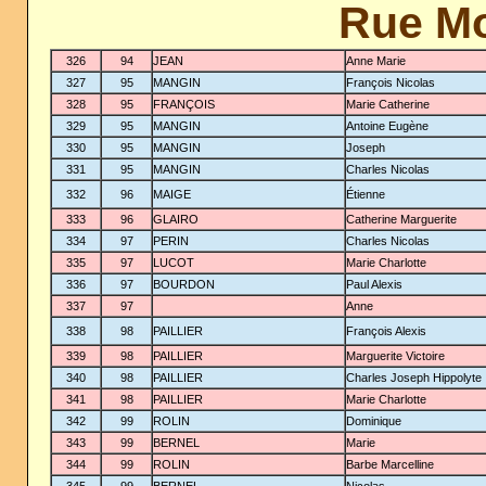
Rue M
326
94
JEAN
Anne Marie
327
95
MANGIN
François Nicolas
328
95
FRANÇOIS
Marie Catherine
329
95
MANGIN
Antoine Eugène
330
95
MANGIN
Joseph
331
95
MANGIN
Charles Nicolas
332
96
MAIGE
Étienne
333
96
GLAIRO
Catherine Marguerite
334
97
PERIN
Charles Nicolas
335
97
LUCOT
Marie Charlotte
336
97
BOURDON
Paul Alexis
337
97
Anne
338
98
PAILLIER
François Alexis
339
98
PAILLIER
Marguerite Victoire
340
98
PAILLIER
Charles Joseph Hippolyte
341
98
PAILLIER
Marie Charlotte
342
99
ROLIN
Dominique
343
99
BERNEL
Marie
344
99
ROLIN
Barbe Marcelline
345
99
BERNEL
Nicolas