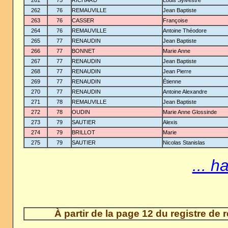
262
76
REMAUVILLE
Jean Baptiste
263
76
CASSER
Françoise
264
76
REMAUVILLE
Antoine Théodore
265
77
RENAUDIN
Jean Baptiste
266
77
BONNET
Marie Anne
267
77
RENAUDIN
Jean Baptiste
268
77
RENAUDIN
Jean Pierre
269
77
RENAUDIN
Étienne
270
77
RENAUDIN
Antoine Alexandre
271
78
REMAUVILLE
Jean Baptiste
272
78
OUDIN
Marie Anne Glossinde
273
79
SAUTIER
Alexis
274
79
BRILLOT
Marie
275
79
SAUTIER
Nicolas Stanislas
... h
À partir de la page 12 du registre de