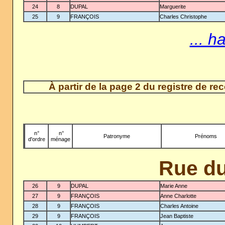
24
8
DUPAL
Marguerite
25
9
FRANÇOIS
Charles Christophe
... h
À partir de la page 2 du registre de r
n°
-
n°
Patronyme
Prénoms
d'ordre
ménage
Rue du
26
9
DUPAL
Marie Anne
27
9
FRANÇOIS
Anne Charlotte
28
9
FRANÇOIS
Charles Antoine
29
9
FRANÇOIS
Jean Baptiste