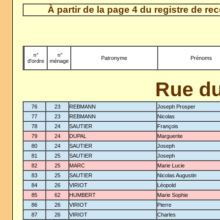
À partir de la page 4 du registre de r
n°
-
n°
Patronyme
Prénoms
d'ordre
ménage
Rue du
76
23
REBMANN
Joseph Prosper
77
23
REBMANN
Nicolas
78
24
SAUTIER
François
79
24
DUPAL
Marguerite
80
24
SAUTIER
Joseph
81
25
SAUTIER
Joseph
82
25
MARC
Marie Lucie
83
25
SAUTIER
Nicolas Augustin
84
26
VIRIOT
Léopold
85
62
HUMBERT
Marie Sophie
86
26
VIRIOT
Pierre
87
26
VIRIOT
Charles