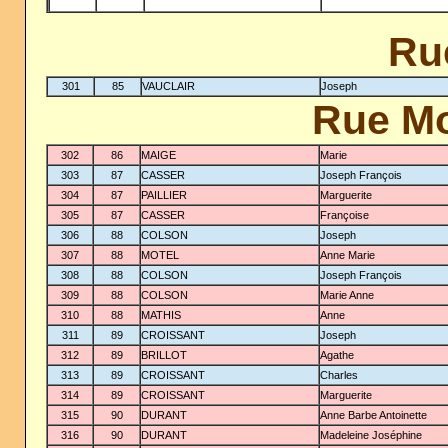
Ru
301
85
VAUCLAIR
Joseph
Rue M
302
86
MAIGE
Marie
303
87
CASSER
Joseph François
304
87
PAILLIER
Marguerite
305
87
CASSER
Françoise
306
88
COLSON
Joseph
307
88
MOTEL
Anne Marie
308
88
COLSON
Joseph François
309
88
COLSON
Marie Anne
310
88
MATHIS
Anne
311
89
CROISSANT
Joseph
312
89
BRILLOT
Agathe
313
89
CROISSANT
Charles
314
89
CROISSANT
Marguerite
315
90
DURANT
Anne Barbe Antoinette
316
90
DURANT
Madeleine Joséphine