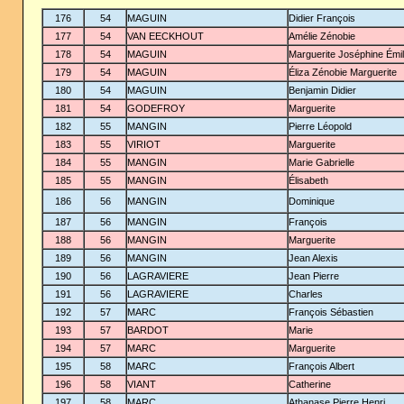
176
54
MAGUIN
Didier François
177
54
VAN EECKHOUT
Amélie Zénobie
178
54
MAGUIN
Marguerite Joséphine Émil
179
54
MAGUIN
Éliza Zénobie Marguerite
180
54
MAGUIN
Benjamin Didier
181
54
GODEFROY
Marguerite
182
55
MANGIN
Pierre Léopold
183
55
VIRIOT
Marguerite
184
55
MANGIN
Marie Gabrielle
185
55
MANGIN
Élisabeth
186
56
MANGIN
Dominique
187
56
MANGIN
François
188
56
MANGIN
Marguerite
189
56
MANGIN
Jean Alexis
190
56
LAGRAVIERE
Jean Pierre
191
56
LAGRAVIERE
Charles
192
57
MARC
François Sébastien
193
57
BARDOT
Marie
194
57
MARC
Marguerite
195
58
MARC
François Albert
196
58
VIANT
Catherine
197
58
MARC
Athanase Pierre Henri