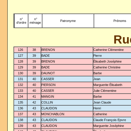
n°
-
n°
Patronyme
Prénoms
d'ordre
ménage
Ru
126
38
BRENON
Catherine Clémentine
127
39
BADE
Pierre
128
39
BRENON
Élisabeth Joséphine
129
39
BADE
Catherine Christine
130
39
DAUNOT
Barbe
131
40
CASSER
Jean
132
40
PIERSON
Marguerite Élisabeth
133
40
CASSER
Julie Clémentine
134
41
MANGIN
Barbe
135
42
COLLIN
Jean Claude
136
43
CLAUDON
Henri
137
43
MONCHABLON
Catherine
138
43
CLAUDON
Claude François Epvre
139
43
CLAUDON
Marguerite Joséphine