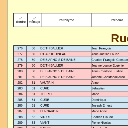
n°
-
n°
Patronyme
Prénoms
d'ordre
ménage
Ru
276
80
DE THIBALLIER
Jean François
277
80
D'HARDOUINEAU
Anne Justine Louise
278
80
DE BIARNOIS DE BAINE
Charles François Constan
279
80
DE THIBALLIER
Jeanne Louise Eugénie
280
80
DE BIARNOIS DE BAINE
Anne Charlotte Justine
281
80
DE BIARNOIS DE BAINE
Jeanne Constance Alice
282
81
VAUTRIN
Anne
283
81
CURE
Sébastien
284
81
THEREL
Marie
285
81
CURE
Dominique
286
81
CURE
Joseph Ernest
287
82
BERNARDIN
Marie Anne
288
82
VIRIOT
Charles Claude
289
83
VIANT
Pierre Nicolas