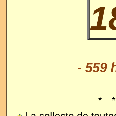
1
-
559 
*
*
La collecte de tout