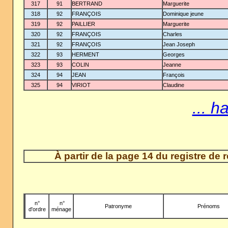
317
91
BERTRAND
Marguerite
318
92
FRANÇOIS
Dominique jeune
319
92
PAILLIER
Marguerite
320
92
FRANÇOIS
Charles
321
92
FRANÇOIS
Jean Joseph
322
93
HERMENT
Georges
323
93
COLIN
Jeanne
324
94
JEAN
François
325
94
VIRIOT
Claudine
... h
À partir de la page 14 du registre de
n°
-
n°
Patronyme
Prénoms
d'ordre
ménage