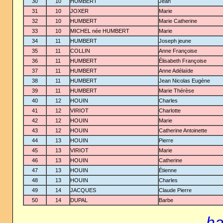
30
10
HUMBERT
Jean
31
10
JOXER
Marie
32
10
HUMBERT
Marie Catherine
33
10
MICHEL née HUMBERT
Marie
34
11
HUMBERT
Joseph jeune
35
11
COLLIN
Anne Françoise
36
11
HUMBERT
Élisabeth Françoise
37
11
HUMBERT
Anne Adélaïde
38
11
HUMBERT
Jean Nicolas Eugène
39
11
HUMBERT
Marie Thérèse
40
12
HOUIN
Charles
41
12
VIRIOT
Charlotte
42
12
HOUIN
Marie
43
12
HOUIN
Catherine Antoinette
44
13
HOUIN
Pierre
45
13
VIRIOT
Marie
46
13
HOUIN
Catherine
47
13
HOUIN
Étienne
48
13
HOUIN
Charles
49
14
JACQUES
Claude Pierre
50
14
DUPAL
Barbe
... h