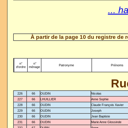
... h
À partir de la page 10 du registre de
n°
-
n°
Patronyme
Prénoms
d'ordre
ménage
Ru
226
66
OUDIN
Nicolas
227
66
LHUILLIER
Anne Sophie
228
66
OUDIN
Claude François Xavier
229
66
OUDIN
Joseph
230
66
OUDIN
Jean Baptiste
231
66
OUDIN
Marie Anne Glossinde
232
67
DUPAL
Anne