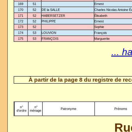
169
51
Ernest
170
52
DE la SALLE
Charles Nicolas Antoine 
171
52
HABERSETZER
Élisabeth
172
52
PHILIPPE
Ernest
173
52
Sophie
174
53
LOUVION
François
175
53
FRANÇOIS
Marguerite
... h
À partir de la page 8 du registre de r
n°
-
n°
Patronyme
Prénoms
d'ordre
ménage
Ru