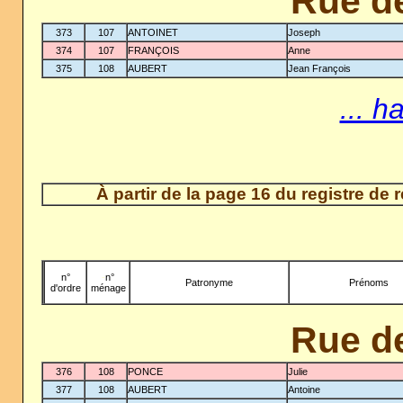
Rue d
373
107
ANTOINET
Joseph
374
107
FRANÇOIS
Anne
375
108
AUBERT
Jean François
... h
À partir de la page 16 du registre de
n°
-
n°
Patronyme
Prénoms
d'ordre
ménage
Rue d
376
108
PONCE
Julie
377
108
AUBERT
Antoine