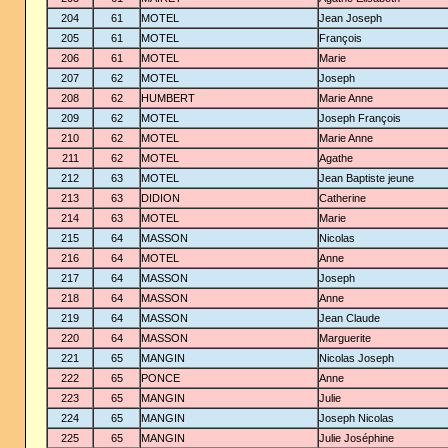
204
61
MOTEL
Jean Joseph
205
61
MOTEL
François
206
61
MOTEL
Marie
207
62
MOTEL
Joseph
208
62
HUMBERT
Marie Anne
209
62
MOTEL
Joseph François
210
62
MOTEL
Marie Anne
211
62
MOTEL
Agathe
212
63
MOTEL
Jean Baptiste jeune
213
63
DIDION
Catherine
214
63
MOTEL
Marie
215
64
MASSON
Nicolas
216
64
MOTEL
Anne
217
64
MASSON
Joseph
218
64
MASSON
Anne
219
64
MASSON
Jean Claude
220
64
MASSON
Marguerite
221
65
MANGIN
Nicolas Joseph
222
65
PONCE
Anne
223
65
MANGIN
Julie
224
65
MANGIN
Joseph Nicolas
225
65
MANGIN
Julie Joséphine