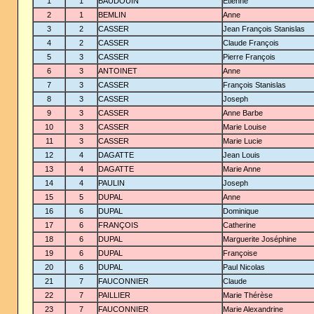
1
1
BAUDOUIN
Étienne
2
1
BEMLIN
Anne
3
2
CASSER
Jean François Stanislas
4
2
CASSER
Claude François
5
3
CASSER
Pierre François
6
3
ANTOINET
Anne
7
3
CASSER
François Stanislas
8
3
CASSER
Joseph
9
3
CASSER
Anne Barbe
10
3
CASSER
Marie Louise
11
3
CASSER
Marie Lucie
12
4
DAGATTE
Jean Louis
13
4
DAGATTE
Marie Anne
14
4
PAULIN
Joseph
15
5
DUPAL
Anne
16
6
DUPAL
Dominique
17
6
FRANÇOIS
Catherine
18
6
DUPAL
Marguerite Joséphine
19
6
DUPAL
Françoise
20
6
DUPAL
Paul Nicolas
21
7
FAUCONNIER
Claude
22
7
PAILLIER
Marie Thérèse
23
7
FAUCONNIER
Marie Alexandrine