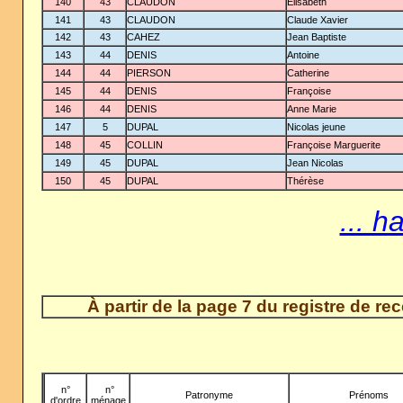
140
43
CLAUDON
Élisabeth
141
43
CLAUDON
Claude Xavier
142
43
CAHEZ
Jean Baptiste
143
44
DENIS
Antoine
144
44
PIERSON
Catherine
145
44
DENIS
Françoise
146
44
DENIS
Anne Marie
147
5
DUPAL
Nicolas jeune
148
45
COLLIN
Françoise Marguerite
149
45
DUPAL
Jean Nicolas
150
45
DUPAL
Thérèse
... h
À partir de la page 7 du registre de r
n°
-
n°
Patronyme
Prénoms
d'ordre
ménage