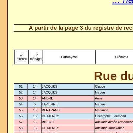
À partir de la page 3 du registre de r
n°
-
n°
Patronyme
Prénoms
d'ordre
ménage
Rue du
51
14
JACQUES
Claude
52
14
JACQUES
Nicolas
53
14
ANDRE
Anne
54
5
LAPIERRE
Nicolas
55
15
BERTRAND
Marianne
56
16
DE MERCY
Christophe Florimond
57
16
BILLING
Adélaïde Aimée Armandine
58
16
DE MERCY
Adélaïde Julie Aimée