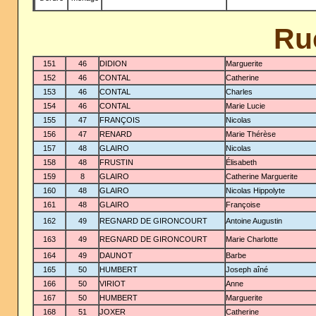
Ru
151
46
DIDION
Marguerite
152
46
CONTAL
Catherine
153
46
CONTAL
Charles
154
46
CONTAL
Marie Lucie
155
47
FRANÇOIS
Nicolas
156
47
RENARD
Marie Thérèse
157
48
GLAIRO
Nicolas
158
48
FRUSTIN
Élisabeth
159
8
GLAIRO
Catherine Marguerite
160
48
GLAIRO
Nicolas Hippolyte
161
48
GLAIRO
Françoise
162
49
REGNARD DE GIRONCOURT
Antoine Augustin
163
49
REGNARD DE GIRONCOURT
Marie Charlotte
164
49
DAUNOT
Barbe
165
50
HUMBERT
Joseph aîné
166
50
VIRIOT
Anne
167
50
HUMBERT
Marguerite
168
51
JOXER
Catherine