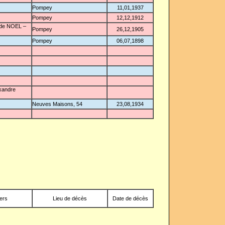
Pompey
11,01,1937
Pompey
12,12,1912
ude NOEL –
Pompey
26,12,1905
Pompey
06,07,1898
xandre
Neuves Maisons, 54
23,08,1934
vers
Lieu de décès
Date de décès