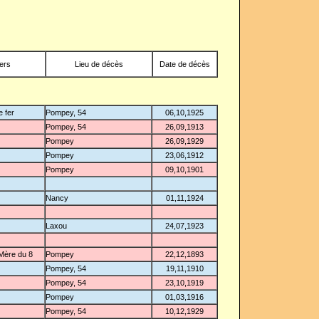
vers
Lieu de décès
Date de décès
 fer
Pompey, 54
06,10,1925
Pompey, 54
26,09,1913
Pompey
26,09,1929
Pompey
23,06,1912
Pompey
09,10,1901
Nancy
01,11,1924
Laxou
24,07,1923
Mère du 8
Pompey
22,12,1893
Pompey, 54
19,11,1910
Pompey, 54
23,10,1919
Pompey
01,03,1916
Pompey, 54
10,12,1929