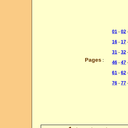
01
-
02
_
16
-
17
_
31
-
32
_
Pages
:
46
-
47
_
61
-
62
_
76
-
77
_