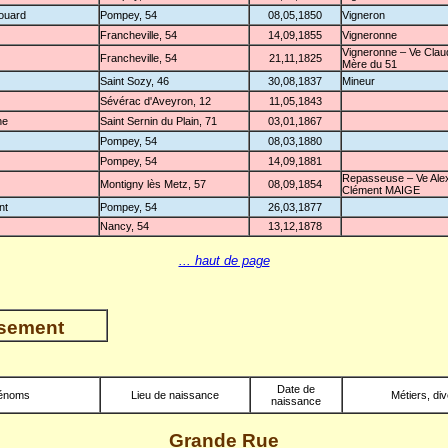
ouard
Pompey, 54
08,05,1850
Vigneron
Francheville, 54
14,09,1855
Vigneronne
Vigneronne – Ve Cla
Francheville, 54
21,11,1825
Mère du 51
Saint Sozy, 46
30,08,1837
Mineur
Sévérac d'Aveyron, 12
11,05,1843
ne
Saint Sernin du Plain, 71
03,01,1867
Pompey, 54
08,03,1880
Pompey, 54
14,09,1881
Repasseuse – Ve Ale
Montigny lès Metz, 57
08,09,1854
Clément MAIGE
nt
Pompey, 54
26,03,1877
Nancy, 54
13,12,1878
... haut de page
nsement
Date de
énoms
Lieu de naissance
Métiers, di
naissance
Grande Rue