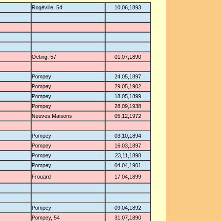
Rogéville, 54
10,06,1893
Oeting, 57
01,07,1890
Pompey
24,05,1897
Pompey
29,05,1902
Pompey
18,05,1899
Pompey
28,09,1938
Neuves Maisons
05,12,1972
Pompey
03,10,1894
Pompey
16,03,1897
Pompey
23,11,1898
Pompey
04,04,1901
Frouard
17,04,1899
Pompey
09,04,1892
Pompey, 54
31,07,1890