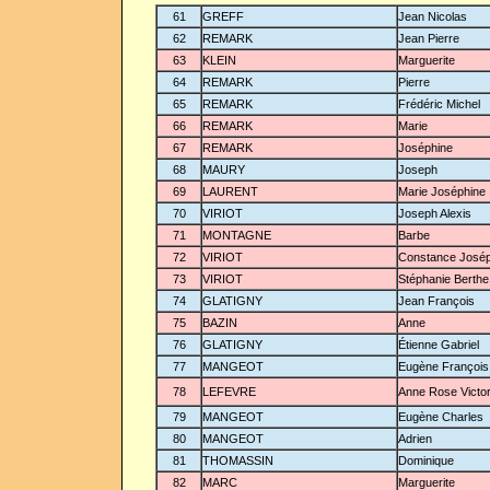
61
GREFF
Jean Nicolas
62
REMARK
Jean Pierre
63
KLEIN
Marguerite
64
REMARK
Pierre
65
REMARK
Frédéric Michel
66
REMARK
Marie
67
REMARK
Joséphine
68
MAURY
Joseph
69
LAURENT
Marie Joséphine
70
VIRIOT
Joseph Alexis
71
MONTAGNE
Barbe
72
VIRIOT
Constance Josép
73
VIRIOT
Stéphanie Berthe
74
GLATIGNY
Jean François
75
BAZIN
Anne
76
GLATIGNY
Étienne Gabriel
77
MANGEOT
Eugène François
78
LEFEVRE
Anne Rose Victor
79
MANGEOT
Eugène Charles
80
MANGEOT
Adrien
81
THOMASSIN
Dominique
82
MARC
Marguerite