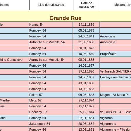
Date de
énoms
Lieu de naissance
Métiers, di
naissance
Grande Rue
le
Nancy, 54
14,11,1869
Pompey, 54
05,09,1873
Pompey, 54
24,05,1841
Aubergiste
Autreville sur Moselle, 54
21,09,1850
Aubergiste
Pompey, 54
20,01,1873
Pompey, 54
10,06,1849
Propriétaire
phine Geneviève
Autreville sur Moselle, 54
08,01,1853
Pompey, 54
14,03,1877
Pompey, 54
27,11,1820
Ve Joseph SAUTIER 
Pompey, 54
24,06,1857
Employé au chemin de
Pompey, 54
13,01,1860
Pompey, 54
13,05,1883
Peltre, 57
09,08,1848
Maçon – Vf Marie PI
 Marthe
Metz, 57
27,11,1874
hine
Pompey, 54
19,11,1877
Chérisey, 57
25,12,1814
Ve Louis PILLA – Bell
gène
Pompey, 54
07,11,1831
Vigneron
Jallaucourt, 54
20,06,1832
Vigneronne
ne
Pompey, 54
13,05,1871
Vigneronne – Fille du