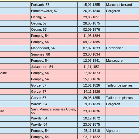
Forbach, 57
15,01,1855
Maréchal ferrand
Emmersweiler, 57
26,06,1840
Forgeron
Oeting, 57
29,06,1851
Oeting, 57
28,05,1875
Oeting, 57
02,09,1876
Pompey, 54
11,03,1884
Pompey, 54
09,12,1885
Manoncourt, 54
07,07,1833
Cordonnier
Senones, 88
23,08,1834
Pompey, 54
12,03,1841
Manœuvre
Jallaucourt, 54
11,11,1851
hine
Pompey, 54
17,02,1873
Pompey, 54
15,10,1876
Gorze, 57
12,01,1826
Tailleur de pierres
Gorze, 57
14,11,1826
Gorze, 57
29,08,1855
Tailleur de pierres
Waville, 54
19,08,1839
Forgeron
Saint Maurice sous les Côtes,
ine
23,09,1836
55
Waville, 54
10,12,1872
Waville, 54
23,07,1875
Pompey, 54
25,11,1818
Vigneron
Pompey, 54
03,11,1822