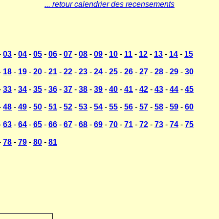
... retour calendrier des recensements
-
03
-
04
-
05
-
06
-
07
-
08
-
09
-
10
-
11
-
12
-
13
-
14
-
15
-
18
-
19
-
20
-
21
-
22
-
23
-
24
-
25
-
26
-
27
-
28
-
29
-
30
-
33
-
34
-
35
-
36
-
37
-
38
-
39
-
40
-
41
-
42
-
43
-
44
-
45
-
48
-
49
-
50
-
51
-
52
-
53
-
54
-
55
-
56
-
57
-
58
-
59
-
60
-
63
-
64
-
65
-
66
-
67
-
68
-
69
-
70
-
71
-
72
-
73
-
74
-
75
-
78
-
79
-
80
-
81