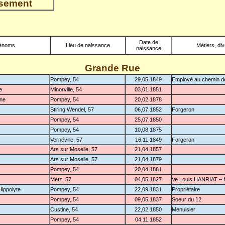
nsement
Date de
énoms
Lieu de naissance
Métiers, di
naissance
Grande Rue
Pompey, 54
29,05,1849
Employé au chemin de
e
Minorville, 54
03,01,1851
ine
Pompey, 54
20,02,1878
Stiring Wendel, 57
06,07,1852
Forgeron
Pompey, 54
25,07,1850
Pompey, 54
10,08,1875
Vernéville, 57
16,11,1849
Forgeron
Ars sur Moselle, 57
21,04,1857
Ars sur Moselle, 57
21,04,1879
Pompey, 54
20,04,1881
Metz, 57
04,05,1827
Ve Louis HANRIAT – 
ippolyte
Pompey, 54
22,09,1831
Propriétaire
Pompey, 54
09,05,1837
Soeur du 12
Custine, 54
22,02,1850
Menuisier
Pompey, 54
04,11,1852