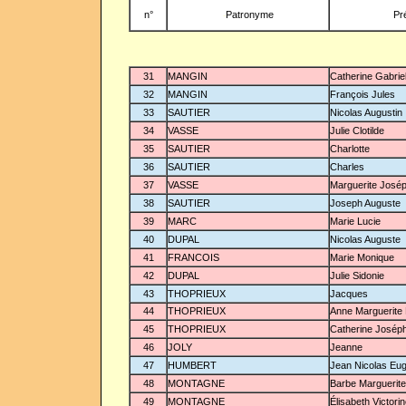
n°
Patronyme
Pr
-
31
MANGIN
Catherine Gabriel
32
MANGIN
François Jules
33
SAUTIER
Nicolas Augustin
34
VASSE
Julie Clotilde
35
SAUTIER
Charlotte
36
SAUTIER
Charles
37
VASSE
Marguerite José
38
SAUTIER
Joseph Auguste
39
MARC
Marie Lucie
40
DUPAL
Nicolas Auguste
41
FRANCOIS
Marie Monique
42
DUPAL
Julie Sidonie
43
THOPRIEUX
Jacques
44
THOPRIEUX
Anne Marguerite
45
THOPRIEUX
Catherine Josép
46
JOLY
Jeanne
47
HUMBERT
Jean Nicolas Eu
48
MONTAGNE
Barbe Marguerite
49
MONTAGNE
Élisabeth Victori