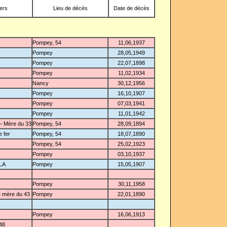
vers
Lieu de décès
Date de décès
Pompey, 54
11,06,1937
Pompey
28,05,1949
Pompey
22,07,1898
Pompey
11,02,1934
Nancy
30,12,1956
Pompey
16,10,1907
Pompey
07,03,1941
Pompey
11,01,1942
– Mère du 33
Pompey, 54
28,09,1894
 fer
Pompey, 54
18,07,1890
Pompey, 54
25,02,1923
Pompey
03,10,1937
LLA
Pompey
15,05,1907
Pompey
30,11,1958
e mère du 43
Pompey
22,01,1890
Pompey
16,06,1913
 48