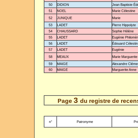
50
DIDION
Jean Baptiste Éd
51
NOEL
Marie Célestine
52
JUNIQUE
Marie
53
LADET
Pierre Hippolyte
54
CHAUSSARD
Sophie Hélène
55
LADET
Eugénie Philomè
56
LADET
Édouard Célestin
57
LADET
Eugénie
58
MEAUX
Marie Marguerite
59
MAIGE
Alexandre Cléme
60
MAIGE
Marguerite Anne
3
Page
du registre de rece
n°
Patronyme
Pr
-