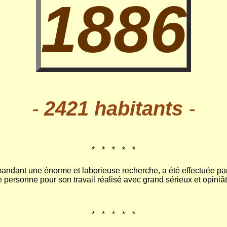
1886
-
2421 habitants
-
*
*
*
*
*
*
*
*
*
mandant une énorme et laborieuse recherche, a été effectuée p
e personne pour son travail réalisé avec grand sérieux et opiniât
*
*
*
*
*
*
*
*
*