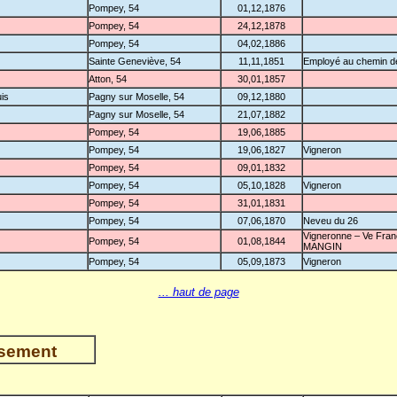
Pompey, 54
01,12,1876
Pompey, 54
24,12,1878
Pompey, 54
04,02,1886
Sainte Geneviève, 54
11,11,1851
Employé au chemin de
Atton, 54
30,01,1857
is
Pagny sur Moselle, 54
09,12,1880
Pagny sur Moselle, 54
21,07,1882
Pompey, 54
19,06,1885
Pompey, 54
19,06,1827
Vigneron
Pompey, 54
09,01,1832
Pompey, 54
05,10,1828
Vigneron
Pompey, 54
31,01,1831
Pompey, 54
07,06,1870
Neveu du 26
Vigneronne – Ve Fran
Pompey, 54
01,08,1844
MANGIN
Pompey, 54
05,09,1873
Vigneron
... haut de page
nsement