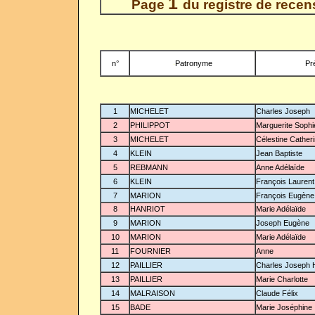
1
Page
du registre de rece
n°
Patronyme
Pr
-
1
MICHELET
Charles Joseph
2
PHILIPPOT
Marguerite Sophi
3
MICHELET
Célestine Cather
4
KLEIN
Jean Baptiste
5
REBMANN
Anne Adélaïde
6
KLEIN
François Laurent
7
MARION
François Eugène
8
HANRIOT
Marie Adélaïde
9
MARION
Joseph Eugène
10
MARION
Marie Adélaïde
11
FOURNIER
Anne
12
PAILLIER
Charles Joseph H
13
PAILLIER
Marie Charlotte
14
MALRAISON
Claude Félix
15
BADE
Marie Joséphine