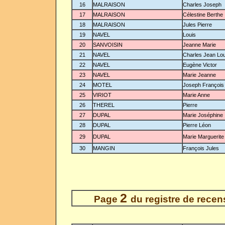
16
MALRAISON
Charles Joseph
17
MALRAISON
Célestine Berthe
18
MALRAISON
Jules Pierre
19
NAVEL
Louis
20
SANVOISIN
Jeanne Marie
21
NAVEL
Charles Jean Lou
22
NAVEL
Eugène Victor
23
NAVEL
Marie Jeanne
24
MOTEL
Joseph François
25
VIRIOT
Marie Anne
26
THEREL
Pierre
27
DUPAL
Marie Joséphine
28
DUPAL
Pierre Léon
29
DUPAL
Marie Marguerite
30
MANGIN
François Jules
2
Page
du registre de rece