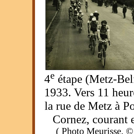
e
4
étape (Metz-Belf
1933. Vers 11 heur
la rue de Metz à P
Cornez, courant e
( Photo Meurisse, ©