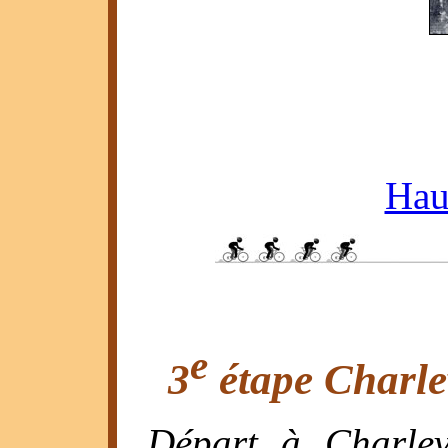
Haut
e
3
étape Charlev
Départ à Charlev