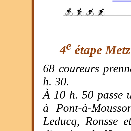
e
4
étape Metz 
68 coureurs prenn
h. 30.
À 10 h. 50 passe 
à Pont-à-Mousso
Leducq, Ronsse et