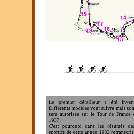
Le premier dérailleur a été inve
Différents modèles vont suivre mais son 
sera autorisée sur le Tour de France 
1937.
C'est pourquoi dans les résumés des
sportifs de cette année 1933 retranscris