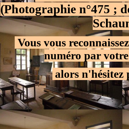
(Photographie n°475 ; d
Schaum
.
Vous vous reconnaissez
numéro par votre
.
alors n'hésitez 