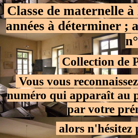
Classe de maternelle à
.
années à déterminer ; 
n°
.
Collection d
.
Vous vous reconnaissez
numéro qui apparaît au pa
par votre pr
.
alors n'hésitez 