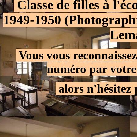
.
Classe de filles à l'
1949-1950 (Photographi
Lema
.
Vous vous reconnaissez
numéro par votre
.
alors n'hésitez 