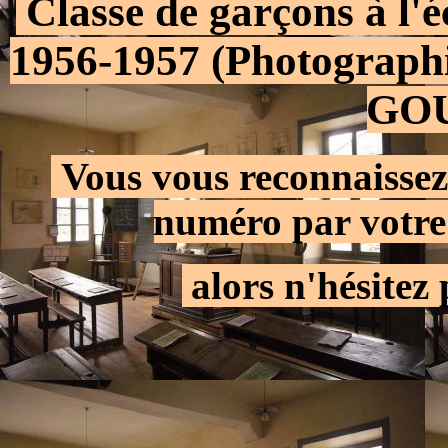
.
Classe de garçons à l'
1956-1957 (Photographi
GO
.
Vous vous reconnaissez
numéro par votre
.
alors n'hésitez 