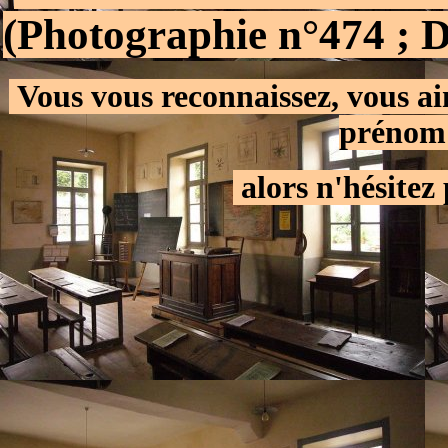
(Photographie n°474 ; 
.
Vous vous reconnaissez, vous a
prénom 
.
alors n'hésitez