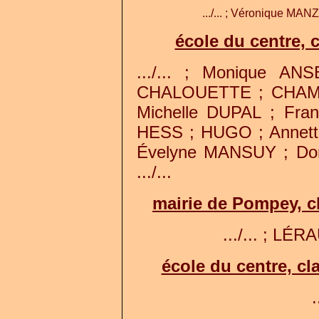
.../... ; Véronique MAN
école du centre, c
.../... ; Monique A
CHALOUETTE ; CHAMP
Michelle DUPAL ; Fra
HESS ; HUGO ; Annett
Évelyne MANSUY ; D
.../...
mairie de Pompey, c
.../... ; LÉR
école du centre, c
.