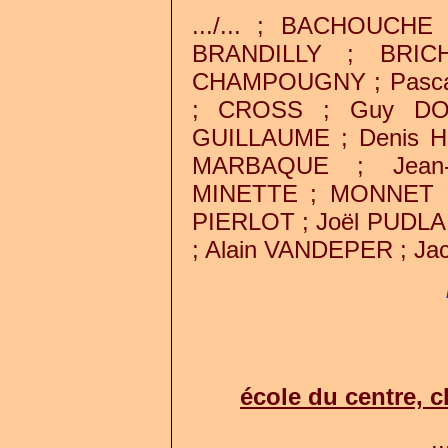
.../... ; BACHOUCH
BRANDILLY ; BRIC
CHAMPOUGNY ; Pascal
; CROSS ; Guy DO
GUILLAUME ; Denis HE
MARBAQUE ; Jean-
MINETTE ; MONNET ;
PIERLOT ; Joël PUDLA
; Alain VANDEPER ; Jack
école du centre, c
..