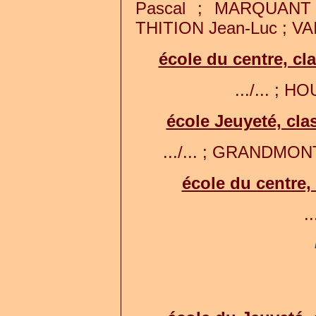
Pascal ; MARQUANT 
THITION Jean-Luc ; VAIL
école du centre, c
.../... ; HO
école Jeuyeté, cl
.../... ; GRANDMONT
école du centre,
..