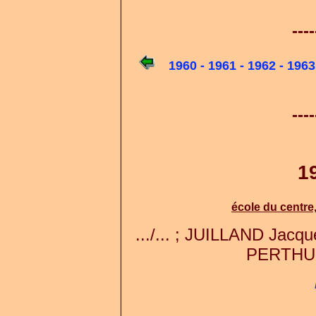
----
...
1960 -
1961 -
1962 -
1963
----
1
école du centre,
.../... ; JUILLAND Jac
PERTHUIS 