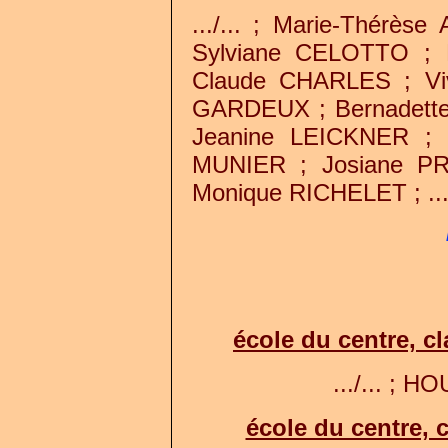
.../... ; Marie-Thérè
Sylviane CELOTTO ; M
Claude CHARLES ; Vi
GARDEUX ; Bernadett
Jeanine LEICKNER ;
MUNIER ; Josiane P
Monique RICHELET ; .../
école du centre, c
.../... ; HO
école du centre, c