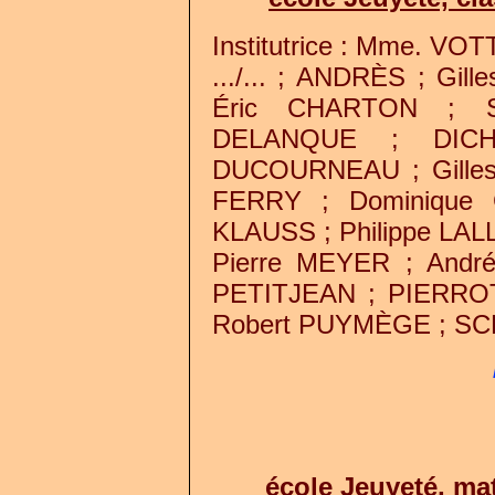
Institutrice : Mme. VO
.../... ; ANDRÈS ; Gi
Éric CHARTON ; S
DELANQUE ; DICH
DUCOURNEAU ; Gilles
FERRY ; Dominique
KLAUSS ; Philippe LA
Pierre MEYER ; Andr
PETITJEAN ; PIERRO
Robert PUYMÈGE ; SCHE
école Jeuyeté, mat