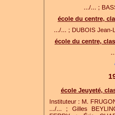
.../... ; BAS
école du centre, c
.../... ; DUBOIS Jean-
école du centre, cl
..
1
école Jeuyeté, cl
Instituteur : M. FRUG
.../... ; Gilles BEYL