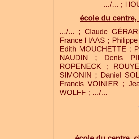
.../... ; HO
école du centre,
.../... ; Claude GÉRA
France HAAS ; Philipp
Edith MOUCHETTE ; P
NAUDIN ; Denis PI
ROPENECK ; ROUYER
SIMONIN ; Daniel SO
Francis VOINIER ; Je
WOLFF ; .../...
école du centre, 