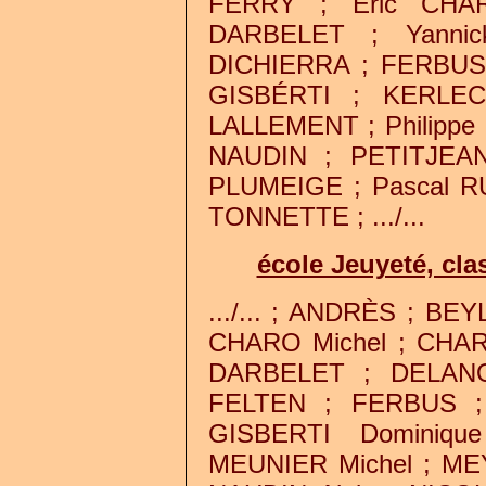
FERRY ; Éric CHA
DARBELET ; Yanni
DICHIERRA ; FERBUS 
GISBÉRTI ; KERLEC
LALLEMENT ; Philippe 
NAUDIN ; PETITJEA
PLUMEIGE ; Pascal 
TONNETTE ; .../...
école Jeuyeté, cl
.../... ; ANDRÈS ;
BEY
CHARO Michel ;
CHAR
DARBELET ; DELAN
FELTEN ; FERBUS ;
GISBERTI Dominiqu
MEUNIER Michel ; MEY