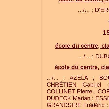
.../... ; D'E
1
école du centre, c
.../... ; DUB
école du centre, c
.../... ; AZELA ; 
CHRÉTIEN Gabriel 
COLLINET Pierre ; COR
DUDECK Marian ; ESSE
GRANDSIRE Frédéric 