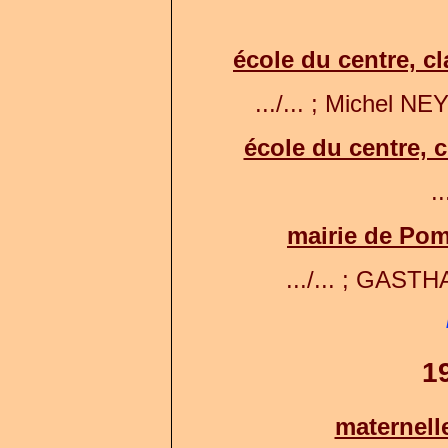
école du centre, c
.../... ; Michel NE
école du centre, c
..
mairie de Pom
.../... ; GASTH
1
maternell