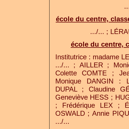
..
école du centre, clas
.../... ; LÉR
école du centre, c
Institutrice : madame 
.../... ; AILLER ; M
Colette COMTE ; Je
Monique DANGIN : L
DUPAL ; Claudine G
Geneviève HESS ; HU
; Frédérique LEX ; 
OSWALD ; Annie PIQ
.../...