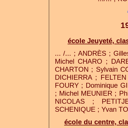
1
école Jeuyeté, cl
... /... ; ANDRÈS ; Gi
Michel CHARO ; DARB
CHARTON ; Sylvain C
DICHIERRA ; FELTEN 
FOURY ; Dominique GI
; Michel MEUNIER ; Ph
NICOLAS ; PETITJ
SCHENIQUE ; Yvan TONN
école du centre, c