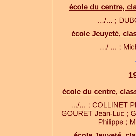
école du centre, c
.../... ; DUB
école Jeuyeté, cl
.../ ... ; M
1
école du centre, cla
.../... ; COLLINET 
GOURET Jean-Luc ; 
Philippe ; 
école Jeuyeté, cl